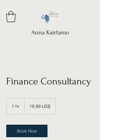
Anna Kairtamo
Finance Consultancy
19,99
dólares
1 hr
1
19,99 US$
estadounidenses
h
Book Now